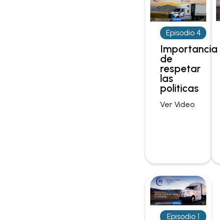
Episodio 4
Importancia
de
respetar
las
politicas
Ver Video
Episodio 1