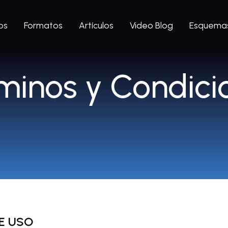
os
Formatos
Artículos
Video Blog
Esquemas
minos y Condici
E USO