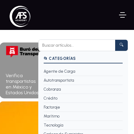
🔍
📂 CATEGORÍAS
Agente de Carga
Consultar
Verifica
ahora →
Autotransportista
transportistas
en México y
Cobranza
Estados Unidos.
Crédito
Factoraje
Marítimo
Tecnología