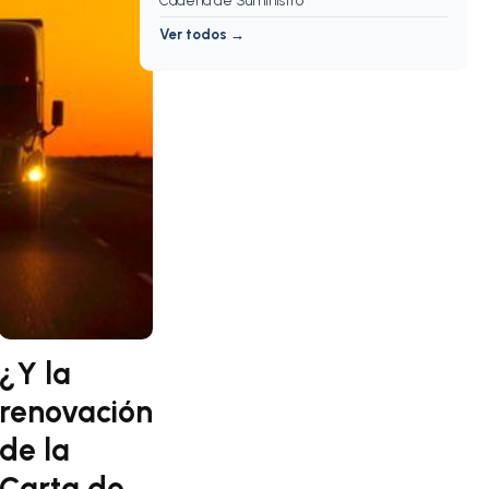
Cadena de Suministro
Ver todos →
¿Y la
renovación
de la
Carta de