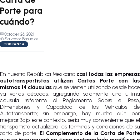
Porte para
cuándo?
📅
October 26, 2021
✍️
Salvador Banuelos
COBRANZA
En nuestra República Mexicana
casi todas las empresa
autotransportistas utilizan Cartas Porte con las
mismas 14 cláusulas
que se vienen utilizando desde hace
ya varias décadas, agregando solamente una última
cláusula referente al Reglamento Sobre el Peso,
Dimensiones y Capacidad de los Vehículos de
Autotransporte; sin embargo, hay mucho aún por
mejorar.Bajo este contexto, sería muy conveniente que el
transportista actualizara los términos y condiciones de su
carta de porte.
El Complemento de la Carta de Port
que se incorporará no tiene contemplado modificar o