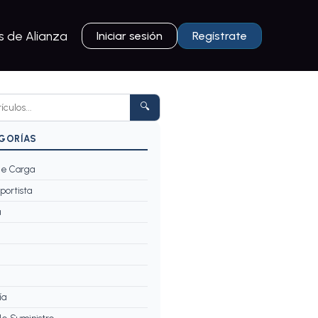
 de Alianza
Iniciar sesión
Regístrate
🔍
EGORÍAS
e Carga
portista
a
ía