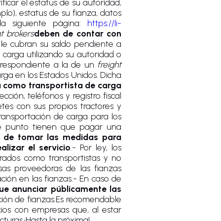
ficar el estatus de su autoridad,
lo), estatus de su fianza, datos
la siguiente página:
https://li-
ht brokers
deben de contar con
ar le cubran su saldo pendiente a
carga utilizando su autoridad o
correspondiente a la de un
freight
rga en los Estados Unidos. Dicha
iza como transportista de carga
irección, teléfonos y registro fiscal
letes con sus propios tractores y
transportación de carga para los
te punto tienen que pagar una
 de tomar las medidas para
lizar el servicio
.- Por ley, los
erados como transportistas y no
sas proveedoras de las fianzas
ción en las fianzas.- En caso de
ue anunciar públicamente las
ación de fianzas.Es recomendable
ios con empresas que, al estar
turas.¡Hasta la próxima!