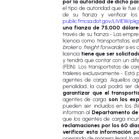
por la autoridad de dicho paí
el tipo de autoridad que le fue
de su fianza y verificar l
public.fmcsa.dot.gov/LIVIEW/pkg
una fianza de 75,000 dólare
través de su fianza.- Las empr
licencia como transportistas; e
broker
o
freight forwarder
si es 
licencia
tiene que ser solicita
y tendrá que contar con un dif
(FEIN). Los transportistas de ca
tráileres exclusivamente.- Está
agentes de carga. Aquellos a
penalidad, la cual podrá ser 
garantizar que el transporti
agentes de carga
son los exp
pueden ser incluidos en los
Bi
informan al
Departamento de 
que los agentes de carga incu
reclamaciones por los 60 días
verificar esta información 
operando de manera ilegal, lo m