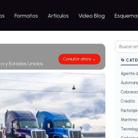
os
Formatos
Artículos
Video Blog
Esquemas
Consultar ahora →
📂 CAT
co y Estados Unidos.
Agente d
Autotrans
Cobranz
Crédito
Factoraje
Marítimo
Tecnolog