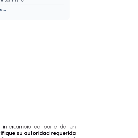
e Suministro
os →
 o intercambio de parte de un
fique su autoridad requerida