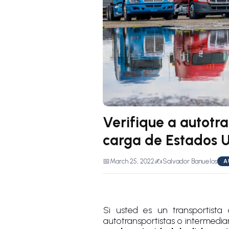
Verifique a autotr
carga de Estados 
📅
March 25, 2022
✍️
Salvador Banuelos
A
Si usted es un transportista
autotransportistas o intermedi