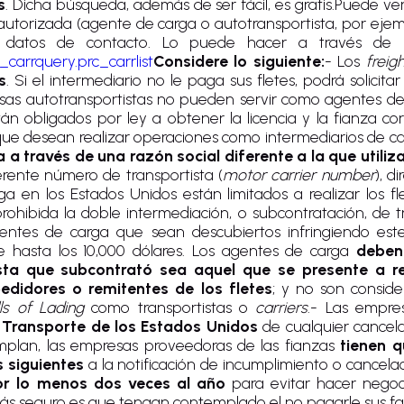
s
. Dicha búsqueda, además de ser fácil, es gratis.Puede veri
 autorizada (agente de carga o autotransportista, por ejemp
os datos de contacto. Lo puede hacer a través de 
_carrquery.prc_carrlist
Considere lo siguiente:
- Los
freig
s
. Si el intermediario no le paga sus fletes, podrá solicit
esas autotransportistas no pueden servir como agentes de 
stán obligados por ley a obtener la licencia y la fianza 
que desean realizar operaciones como intermediarios de ca
da a través de una razón social diferente a la que util
erente número de transportista (
motor carrier number
), d
rga en los Estados Unidos están limitados a realizar los f
 prohibida la doble intermediación, o subcontratación, de 
gentes de carga que sean descubiertos infringiendo es
de hasta los 10,000 dólares. Los agentes de carga
deben
sta que subcontrató sea aquel que se presente a rea
edidores o remitentes de los fletes
; y no son consid
lls of Lading
como transportistas o
carriers
.- Las empre
Transporte de los Estados Unidos
de cualquier cancela
mplan, las empresas proveedoras de las fianzas
tienen q
 siguientes
a la notificación de incumplimiento o cancel
por lo menos dos veces al año
para evitar hacer negoc
ás seguro es que tengan contemplado el no pagarle sus fac