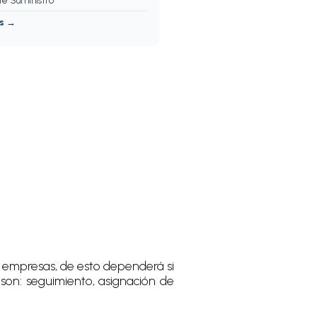
e Suministro
os →
as empresas, de esto dependerá si
 son: seguimiento, asignación de