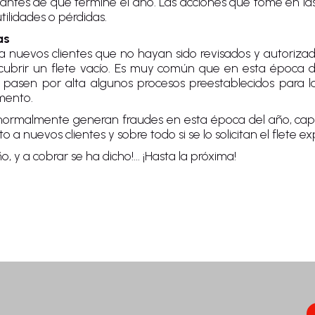
antes de que termine el año. Las acciones que tome en la
ilidades o pérdidas.
as
 nuevos clientes que no hayan sido revisados y autorizad
e cubrir un flete vacío. Es muy común que en esta época 
s pasen por alta algunos procesos preestablecidos para la
omento.
normalmente generan fraudes en esta época del año, capit
 a nuevos clientes y sobre todo si se lo solicitan el flete ex
 y a cobrar se ha dicho!... ¡Hasta la próxima!