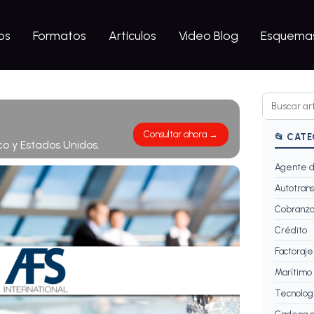
os
Formatos
Artículos
Video Blog
Esquemas
Consultar ahora →
📂 CAT
co y Estados Unidos.
Agente d
Autotrans
Cobranz
Crédito
Factoraje
Marítimo
Tecnolog