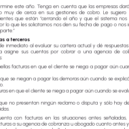
rmine este año. Tenga en cuenta que las empresas dará
muy de cerca en sus gestiones de cobro. Le sugiero r
lientes que están “cerrando el año y que el sistema nos i
r lo que les solicitamos nos den su fecha de pago o nos 
parte.”
as a terceros
de inmediato al evaluar su cartera actual y dé respuestas
 asigne sus cuentas por cobrar a una agencia de c
s:
uellas facturas en que el cliente se niega a pagar aún cua
s que se niegan a pagar las demoras aún cuando se explic
o.
uras en que el cliente se niega a pagar aún cuando se evalu
s que no presentan ningún reclamo o disputa y sólo hay 
idas.
nta con facturas en las situaciones antes señaladas,
acturas a su agencia de cobranza u abogado cuanto antes y