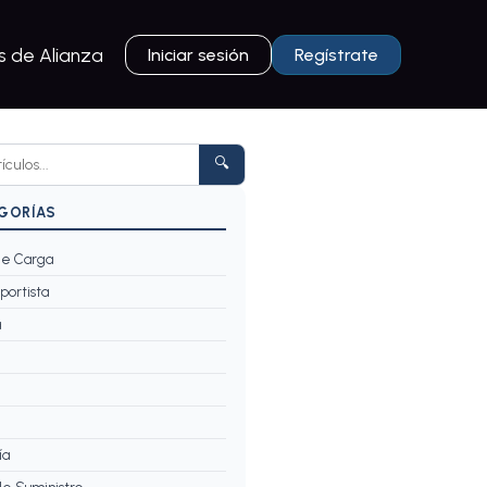
 de Alianza
Iniciar sesión
Regístrate
🔍
EGORÍAS
e Carga
portista
a
ía