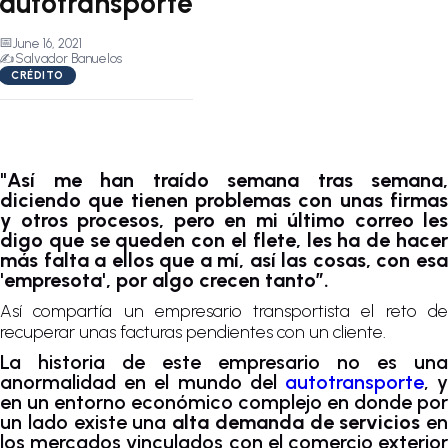
autotransporte
📅
June 16, 2021
✍️
Salvador Banuelos
CRÉDITO
"Así me han traído semana tras semana,
diciendo que tienen problemas con unas firmas
y otros procesos, pero en mi último correo les
digo que se queden con el flete, les ha de hacer
más falta a ellos que a mí, así las cosas, con esa
'empresota', por algo crecen tanto”.
Así compartía un empresario transportista el reto de
recuperar unas facturas pendientes con un cliente.
La historia de este empresario no es una
anormalidad en el mundo del
autotransporte
, 
en un entorno económico complejo en donde por
un lado existe una
alta demanda de servicios
en
los mercados vinculados con el comercio exterior