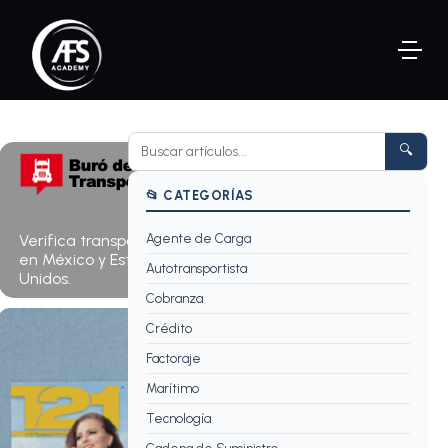
🔍
📂 CATEGORÍAS
Verifica transportistas
Agente de Carga
Consultar ahora →
en México y Estados
Autotransportista
Unidos.
Cobranza
Crédito
Factoraje
Marítimo
Tecnología