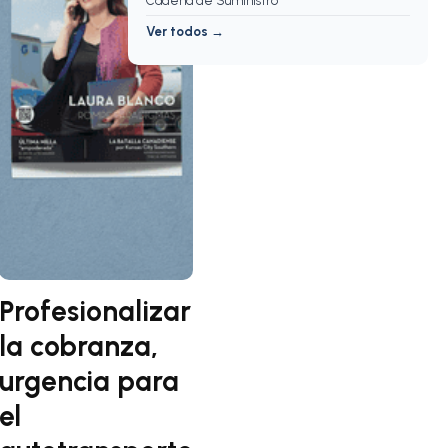
Cadena de Suministro
Ver todos →
Profesionalizar
la cobranza,
urgencia para
el