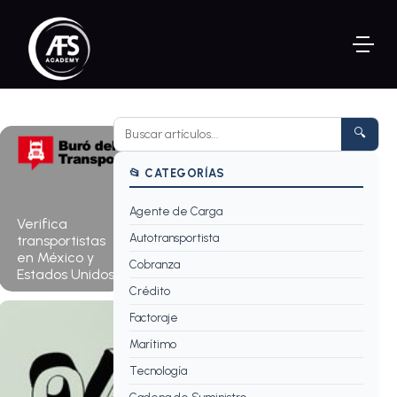
🔍
📂 CATEGORÍAS
Agente de Carga
Consultar
Verifica
ahora →
Autotransportista
transportistas
en México y
Cobranza
Estados Unidos.
Crédito
Factoraje
Marítimo
Tecnología