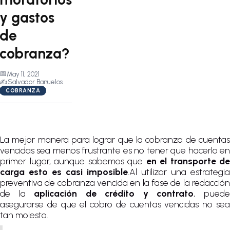
y gastos
de
cobranza?
📅
May 11, 2021
✍️
Salvador Banuelos
COBRANZA
La mejor manera para lograr que la cobranza de cuentas
vencidas sea menos frustrante es no tener que hacerlo en
primer lugar, aunque sabemos que
en el transporte de
carga esto es casi imposible
.Al utilizar una estrategia
preventiva de cobranza vencida en la fase de la redacción
de la
aplicación de crédito y contrato
, pued
asegurarse de que el cobro de cuentas vencidas no sea
tan molesto.