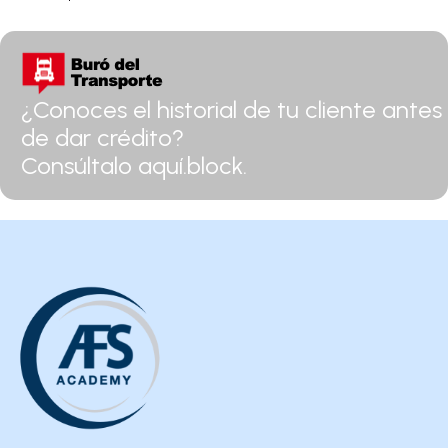
¿Conoces el historial de tu cliente antes
de dar crédito?
Consúltalo aquí.block.