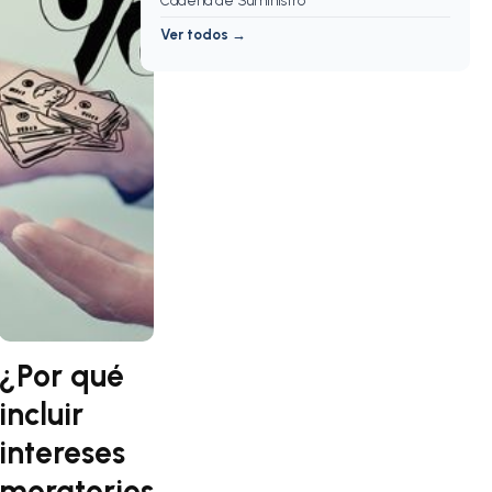
Cadena de Suministro
Ver todos →
¿Por qué
incluir
intereses
moratorios