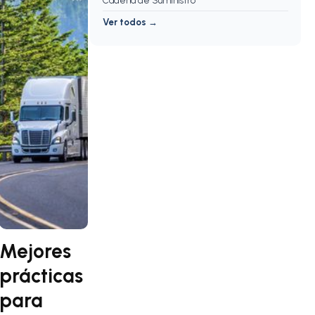
Cadena de Suministro
Ver todos →
Mejores
prácticas
para