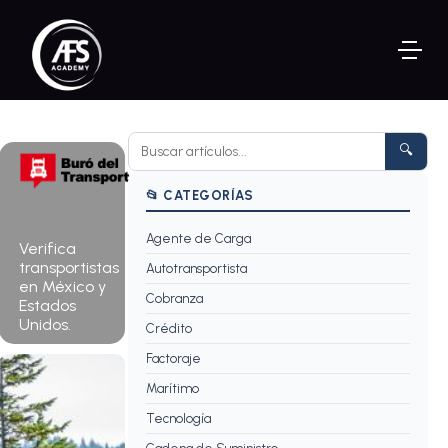
🔍
📂 CATEGORÍAS
Agente de Carga
Consultar
Verifica
ahora →
transportistas
Autotransportista
en México y
Cobranza
Estados
Unidos.
Crédito
Factoraje
Marítimo
Tecnología