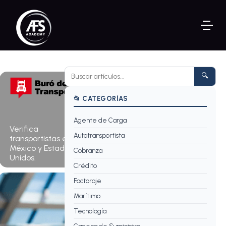
🔍
📂 CATEGORÍAS
Agente de Carga
Consultar ahora
Verifica
→
Autotransportista
transportistas en
México y Estados
Cobranza
Unidos.
Crédito
Factoraje
Marítimo
Tecnología