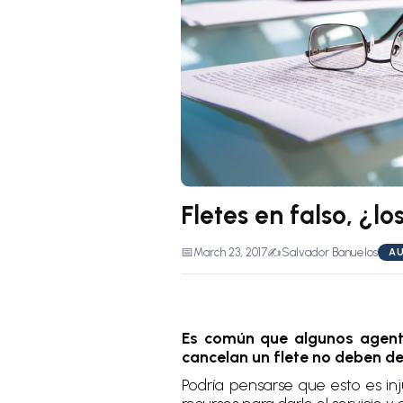
Fletes en falso, ¿l
📅
March 23, 2017
✍️
Salvador Banuelos
AU
Es común que algunos agente
cancelan un flete no deben de 
Podría pensarse que esto es inj