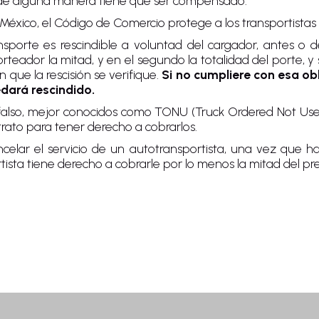
 y de alguna manera tiene que ser compensado.
éxico, el Código de Comercio protege a los transportistas 
ansporte es rescindible a voluntad del cargador, antes o
teador la mitad, y en el segundo la totalidad del porte, y s
n que la rescisión se verifique.
Si no cumpliere con esa obl
edará rescindido.
 falso, mejor conocidos como TONU (Truck Ordered Not Used
ntrato para tener derecho a cobrarlos.
elar el servicio de un autotransportista, una vez que ha
rtista tiene derecho a cobrarle por lo menos la mitad del pr