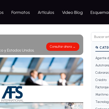
os
Formatos
Artículos
Video Blog
Esquemas
Consultar ahora →
📂 CAT
co y Estados Unidos.
Agente d
Autotrans
Cobranz
Crédito
Factoraje
Marítimo
Tecnolog