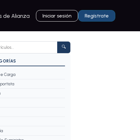
 de Alianza
Iniciar sesión
Regístrate
🔍
EGORÍAS
e Carga
portista
a
ía