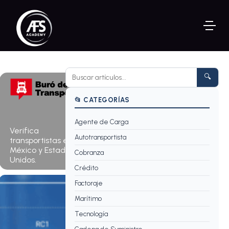
🔍
📂 CATEGORÍAS
Agente de Carga
Consultar
Verifica
ahora →
Autotransportista
transportistas en
México y Estados
Cobranza
Unidos.
Crédito
Factoraje
Marítimo
Tecnología