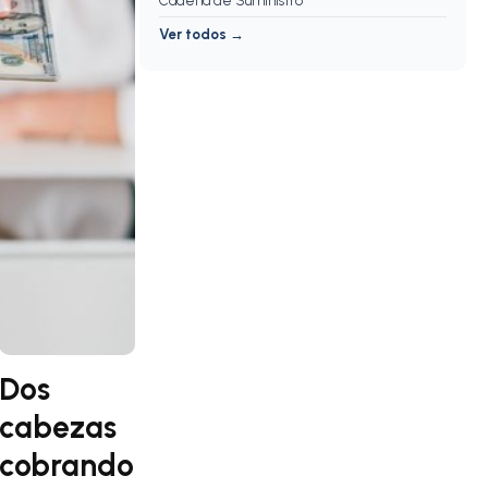
Cadena de Suministro
Ver todos →
Dos
cabezas
cobrando