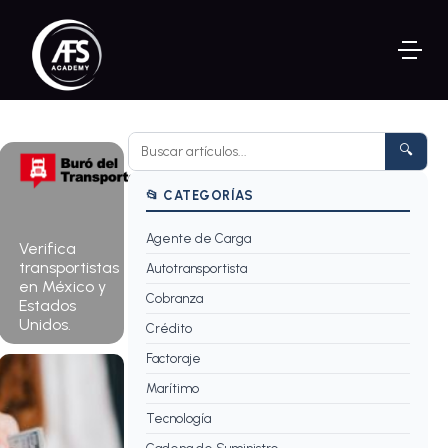
🔍
📂 CATEGORÍAS
Agente de Carga
Consultar
Verifica
ahora →
transportistas
Autotransportista
en México y
Cobranza
Estados
Unidos.
Crédito
Factoraje
Marítimo
Tecnología