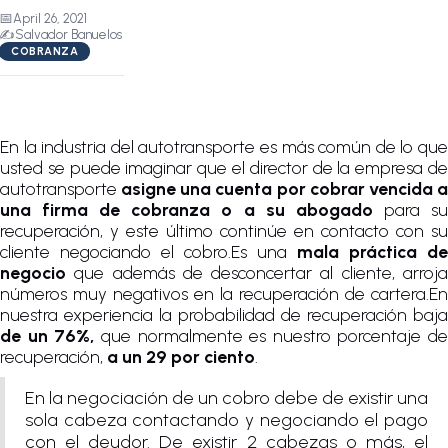
📅
April 26, 2021
✍️
Salvador Banuelos
COBRANZA
En la industria del autotransporte es más común de lo que
usted se puede imaginar que el director de la empresa de
autotransporte
asigne una cuenta por cobrar vencida 
una firma de cobranza o a su abogado
para s
recuperación, y este último continúe en contacto con su
cliente negociando el cobro.Es una
mala práctica de
negocio
que además de desconcertar al cliente, arroja
números muy negativos en la recuperación de cartera.En
nuestra experiencia la probabilidad de recuperación baja
de un 76%,
que normalmente es nuestro porcentaje de
recuperación,
a un 29 por ciento
.
En la negociación de un cobro debe de existir una
sola cabeza contactando y negociando el pago
con el deudor. De existir 2 cabezas o más, el