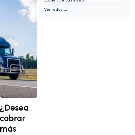
Cadena de Suministro
Ver todos →
¿Desea
cobrar
más