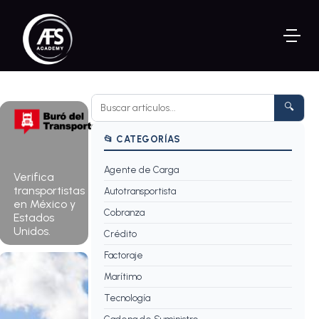
🔍
📂 CATEGORÍAS
Agente de Carga
Consultar
Verifica
ahora →
transportistas
Autotransportista
en México y
Cobranza
Estados
Unidos.
Crédito
Factoraje
Marítimo
Tecnología