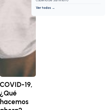
Cadena de Suministro
Ver todos →
COVID-19,
¿Qué
hacemos