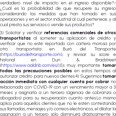
verdadero nivel de impacto en el ingreso disponible?-
¿Cuál es la probabilidad de que recupere su ingreso
considerando las medidas que han tomado en sus
operaciones y en el sector industrial al cual pertenece, y al
cual presta sus servicios o vende sus productos?
3) Solicitar y verificar
referencias comerciales de otro
transportistas
al someter su aplicación de crédito y
verificar que no esté reportado con cartera morosa por
otro transportista en Buró del Transporte
(
https://burodeltransporte.com
), y revisar su score e
historial en Dun & Bradstreet
(
https://www.cialdnb.com/es/
).Es muy importante
tomar
todas las precauciones posibles
en estos tiempos a
autorizar crédito para nuevos clientes.4) Sugerimos
tomar
acción inmediata con cualquier cuenta por cobrar
n
relacionada con COVID-19 con un vencimiento mayor a 3
meses y asignarla a un tercero (agencia de cobranza o
abogados) para su recuperación cuanto antes.Lo mismo
aplica para aquellos clientes que no le estén contestando
sus llamadas, mensajes y/o correos electrónicos; el dilatar la
asignación a un tercero sólo disminuirá drásticamente la