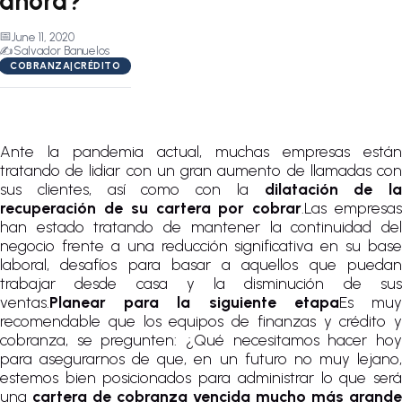
ahora?
📅
June 11, 2020
✍️
Salvador Banuelos
COBRANZA|CRÉDITO
Ante la pandemia actual, muchas empresas están
tratando de lidiar con un gran aumento de llamadas con
sus clientes, así como con la
dilatación de la
recuperación de su cartera por cobrar
.Las empresa
han estado tratando de mantener la continuidad del
negocio frente a una reducción significativa en su base
laboral, desafíos para basar a aquellos que puedan
trabajar desde casa y la disminución de sus
ventas.
Planear para la siguiente etapa
Es mu
recomendable que los equipos de finanzas y crédito y
cobranza, se pregunten: ¿Qué necesitamos hacer hoy
para asegurarnos de que, en un futuro no muy lejano,
estemos bien posicionados para administrar lo que será
una
cartera de cobranza vencida mucho más grande