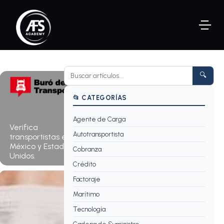
🔍
📂 CATEGORÍAS
Agente de Carga
Consultar
Verifica
ahora →
Autotransportista
transportistas en
México y Estados
Cobranza
Unidos.
Crédito
Factoraje
Marítimo
Tecnología