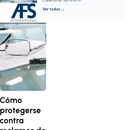
Cadena de Suministro
Ver todos →
Cómo
protegerse
contra