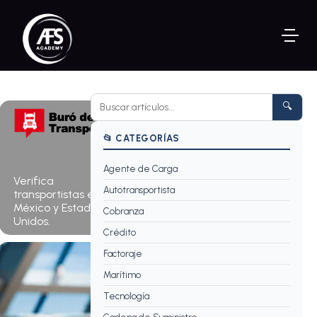
🔍
📂 CATEGORÍAS
Agente de Carga
Consultar
Verifica
ahora →
Autotransportista
transportistas en
México y Estados
Cobranza
Unidos.
Crédito
Factoraje
Marítimo
Tecnología