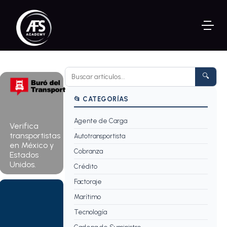
🔍
📂 CATEGORÍAS
Agente de Carga
Consultar
Verifica
ahora →
transportistas
Autotransportista
en México y
Cobranza
Estados
Unidos.
Crédito
Factoraje
Marítimo
Tecnología