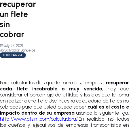
recuperar
un flete
sin
cobrar
📅
July 28, 2021
✍️
Salvador Banuelos
COBRANZA
Para calcular los días que le toma a su empresa
recuperar
cada flete incobrable o muy vencido
, hay qu
considerar el porcentaje de utilidad y los días que le toma
en realizar dicho flete.Use nuestra calculadora de fletes no
cobrados para que usted pueda saber
cuál es el costo 
impacto dentro de su empresa
usando la siguiente liga:
http://www.afsint.com/calculadora/
.En realidad, no todos
los dueños y ejecutivos de empresas transportistas en