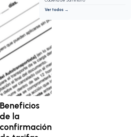
Cadena de Suministro
Ver todos →
Beneficios
de la
confirmación