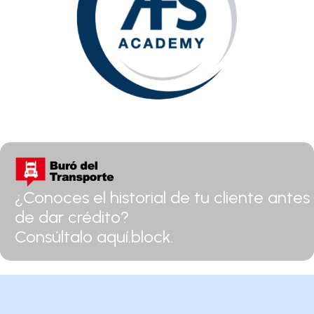
¿Conoces el historial de tu cliente antes
de dar crédito?
Consúltalo aquí.block.