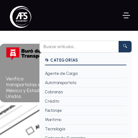
🔍
📂 CATEGORÍAS
Agente de Carga
Consultar ahora
Verifica
→
Autotransportista
transportistas en
México y Estados
Cobranza
Unidos.
Crédito
Factoraje
Marítimo
Tecnología