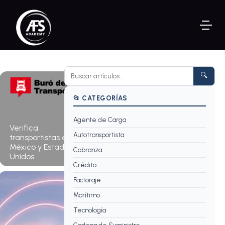
🔍
📂 CATEGORÍAS
Agente de Carga
Consultar
Verifica
ahora →
Autotransportista
transportistas en
México y Estados
Cobranza
Unidos.
Crédito
Factoraje
Marítimo
Tecnología