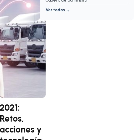
Cadena de Suministro
Ver todos →
2021:
Retos,
acciones y