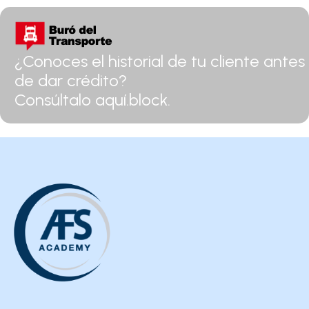
¿Conoces el historial de tu cliente antes
de dar crédito?
Consúltalo aquí.block.